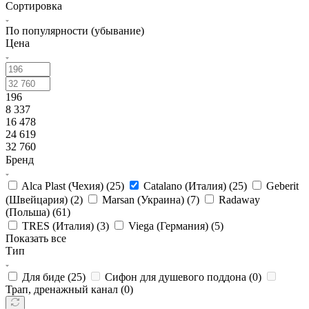
Сортировка
По популярности (убывание)
Цена
196
8 337
16 478
24 619
32 760
Бренд
Alca Plast (Чехия) (
25
)
Catalano (Италия) (
25
)
Geberit
(Швейцария) (
2
)
Marsan (Украина) (
7
)
Radaway
(Польша) (
61
)
TRES (Италия) (
3
)
Viega (Германия) (
5
)
Показать все
Тип
Для биде (
25
)
Сифон для душевого поддона (
0
)
Трап, дренажный канал (
0
)