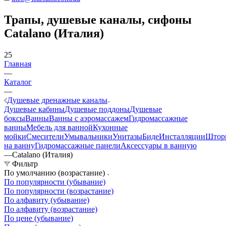
Трапы, душевые каналы, сифоны
Catalano (Италия)
25
Главная
—
Каталог
—
Душевые дренажные каналы
Душевые кабины
Душевые поддоны
Душевые
боксы
Ванны
Ванны с аэромассажем
Гидромассажные
ванны
Мебель для ванной
Кухонные
мойки
Смесители
Умывальники
Унитазы
Биде
Инсталляции
Штор
на ванну
Гидромассажные панели
Аксессуары в ванную
—
Catalano (Италия)
Фильтр
По умолчанию (возрастание)
По популярности (убывание)
По популярности (возрастание)
По алфавиту (убывание)
По алфавиту (возрастание)
По цене (убывание)