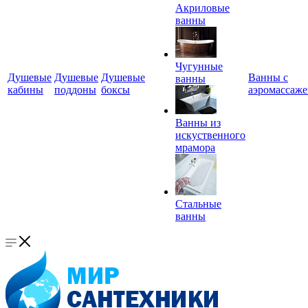
Акриловые
ванны
Чугунные
Душевые
Душевые
Душевые
Ванны с
ванны
кабины
поддоны
боксы
аэромассаж
Ванны из
искуственного
мрамора
Стальные
ванны