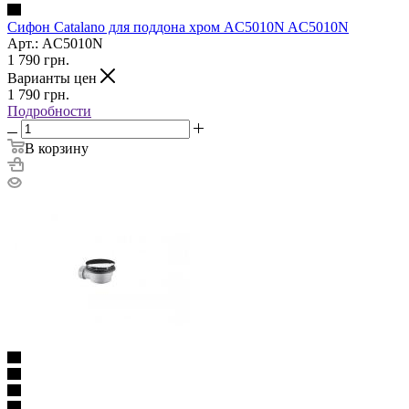
Сифон Catalano для поддона хром AC5010N AC5010N
Арт.: AC5010N
1 790
грн.
Варианты цен
1 790
грн.
Подробности
В корзину