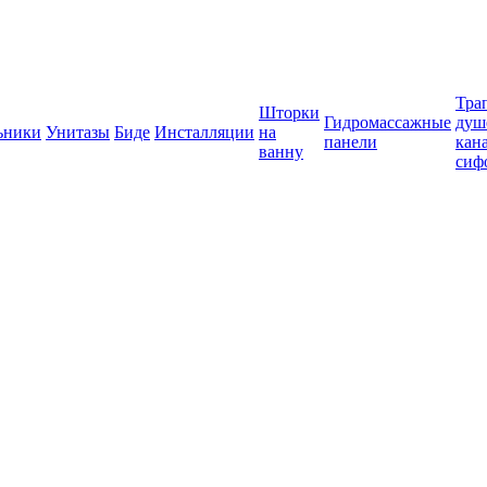
Тра
Шторки
Гидромассажные
душ
ьники
Унитазы
Биде
Инсталляции
на
панели
кан
ванну
сиф