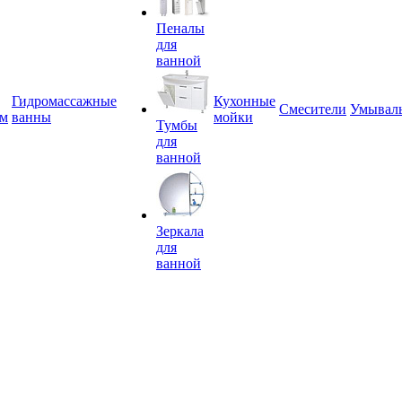
Пеналы
для
ванной
Гидромассажные
Кухонные
Смесители
Умывал
ем
ванны
мойки
Тумбы
для
ванной
Зеркала
для
ванной