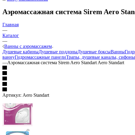
Аэромассажная система Sirem Aero Stand
Главная
—
Каталог
—
Ванны с аэромассажем
Душевые кабины
Душевые поддоны
Душевые боксы
Ванны
Гидр
ванну
Гидромассажные панели
Трапы, душевые каналы, сифоны
—
Аэромассажная система Sirem Aero Standart Aero Standart
Артикул:
Aero Standart