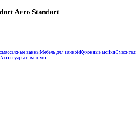
art Aero Standart
омассажные ванны
Мебель для ванной
Кухонные мойки
Смесител
Аксессуары в ванную