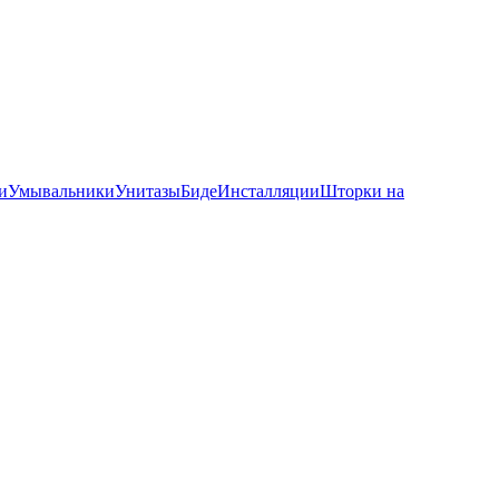
и
Умывальники
Унитазы
Биде
Инсталляции
Шторки на