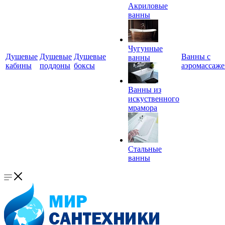
Акриловые
ванны
Чугунные
Душевые
Душевые
Душевые
Ванны с
ванны
кабины
поддоны
боксы
аэромассаж
Ванны из
искуственного
мрамора
Стальные
ванны