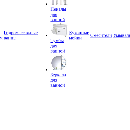
Пеналы
для
ванной
Гидромассажные
Кухонные
Смесители
Умывал
ем
ванны
мойки
Тумбы
для
ванной
Зеркала
для
ванной