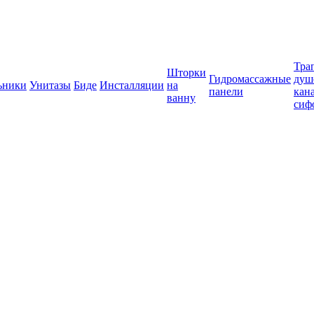
Тра
Шторки
Гидромассажные
душ
ьники
Унитазы
Биде
Инсталляции
на
панели
кан
ванну
сиф