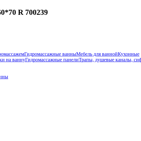
60*70 R 700239
ромассажем
Гидромассажные ванны
Мебель для ванной
Кухонные
и на ванну
Гидромассажные панели
Трапы, душевые каналы, си
анны