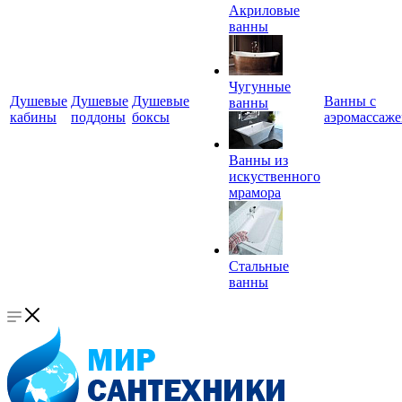
Акриловые
ванны
Чугунные
Душевые
Душевые
Душевые
Ванны с
ванны
кабины
поддоны
боксы
аэромассаж
Ванны из
искуственного
мрамора
Стальные
ванны