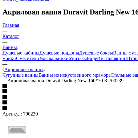
Акриловая ванна Duravit Darling New 1
Главная
—
Каталог
—
Ванны
Душевые кабины
Душевые поддоны
Душевые боксы
Ванны с аэ
мойки
Смесители
Умывальники
Унитазы
Биде
Инсталляции
Шторк
—
Акриловые ванны
Чугунные ванны
Ванны из искуственного мрамора
Стальные в
—
Акриловая ванна Duravit Darling New 160*70 R 700239
Артикул:
700239