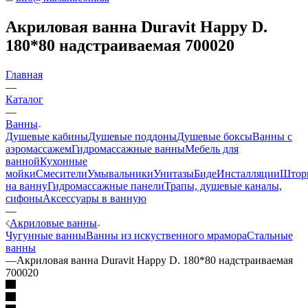
Акриловая ванна Duravit Happy D.
180*80 надстраиваемая 700020
Главная
—
Каталог
—
Ванны
Душевые кабины
Душевые поддоны
Душевые боксы
Ванны с
аэромассажем
Гидромассажные ванны
Мебель для
ванной
Кухонные
мойки
Смесители
Умывальники
Унитазы
Биде
Инсталляции
Штор
на ванну
Гидромассажные панели
Трапы, душевые каналы,
сифоны
Аксессуары в ванную
—
Акриловые ванны
Чугунные ванны
Ванны из искуственного мрамора
Стальные
ванны
—
Акриловая ванна Duravit Happy D. 180*80 надстраиваемая
700020