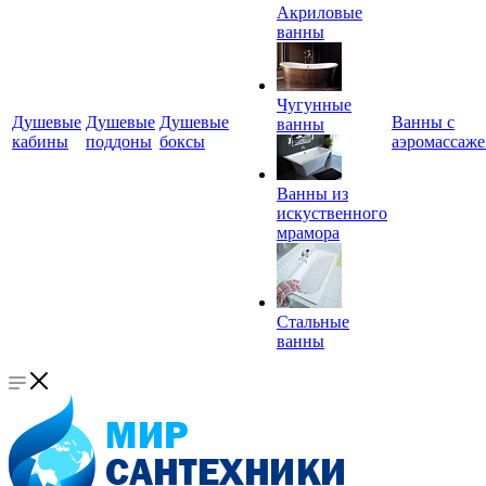
Акриловые
ванны
Чугунные
Душевые
Душевые
Душевые
Ванны с
ванны
кабины
поддоны
боксы
аэромассаж
Ванны из
искуственного
мрамора
Стальные
ванны