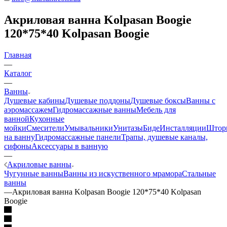
Акриловая ванна Kolpasan Boogie
120*75*40 Kolpasan Boogie
Главная
—
Каталог
—
Ванны
Душевые кабины
Душевые поддоны
Душевые боксы
Ванны с
аэромассажем
Гидромассажные ванны
Мебель для
ванной
Кухонные
мойки
Смесители
Умывальники
Унитазы
Биде
Инсталляции
Штор
на ванну
Гидромассажные панели
Трапы, душевые каналы,
сифоны
Аксессуары в ванную
—
Акриловые ванны
Чугунные ванны
Ванны из искуственного мрамора
Стальные
ванны
—
Акриловая ванна Kolpasan Boogie 120*75*40 Kolpasan
Boogie