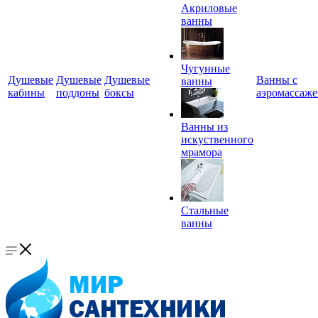
Акриловые
ванны
Чугунные
Душевые
Душевые
Душевые
Ванны с
ванны
кабины
поддоны
боксы
аэромассаж
Ванны из
искуственного
мрамора
Стальные
ванны