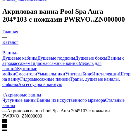
Акриловая ванна Pool Spa Aura
204*103 с ножками PWRVO..ZN000000
Главная
—
Каталог
—
Ванны
Душевые кабины
Душевые поддоны
Душевые боксы
Ванны с
аэромассажем
Гидромассажные ванны
Мебель для
ванной
Кухонные
мойки
Смесители
Умывальники
Унитазы
Биде
Инсталляции
Штор
на ванну
Гидромассажные панели
Трапы, душевые каналы,
сифоны
Аксессуары в ванную
—
Акриловые ванны
Чугунные ванны
Ванны из искуственного мрамора
Стальные
ванны
—
Акриловая ванна Pool Spa Aura 204*103 с ножками
PWRVO..ZN000000