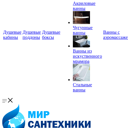
Акриловые
ванны
Чугунные
Душевые
Душевые
Душевые
Ванны с
ванны
кабины
поддоны
боксы
аэромассаж
Ванны из
искуственного
мрамора
Стальные
ванны