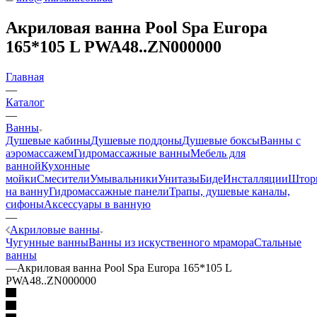
Акриловая ванна Pool Spa Europa
165*105 L PWA48..ZN000000
Главная
—
Каталог
—
Ванны
Душевые кабины
Душевые поддоны
Душевые боксы
Ванны с
аэромассажем
Гидромассажные ванны
Мебель для
ванной
Кухонные
мойки
Смесители
Умывальники
Унитазы
Биде
Инсталляции
Штор
на ванну
Гидромассажные панели
Трапы, душевые каналы,
сифоны
Аксессуары в ванную
—
Акриловые ванны
Чугунные ванны
Ванны из искуственного мрамора
Стальные
ванны
—
Акриловая ванна Pool Spa Europa 165*105 L
PWA48..ZN000000