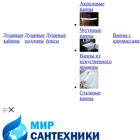
Акриловые
ванны
Чугунные
Душевые
Душевые
Душевые
Ванны с
ванны
кабины
поддоны
боксы
аэромассаж
Ванны из
искуственного
мрамора
Стальные
ванны