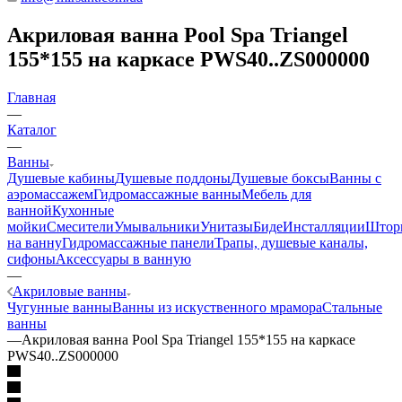
Акриловая ванна Pool Spa Triangel
155*155 на каркасе PWS40..ZS000000
Главная
—
Каталог
—
Ванны
Душевые кабины
Душевые поддоны
Душевые боксы
Ванны с
аэромассажем
Гидромассажные ванны
Мебель для
ванной
Кухонные
мойки
Смесители
Умывальники
Унитазы
Биде
Инсталляции
Штор
на ванну
Гидромассажные панели
Трапы, душевые каналы,
сифоны
Аксессуары в ванную
—
Акриловые ванны
Чугунные ванны
Ванны из искуственного мрамора
Стальные
ванны
—
Акриловая ванна Pool Spa Triangel 155*155 на каркасе
PWS40..ZS000000