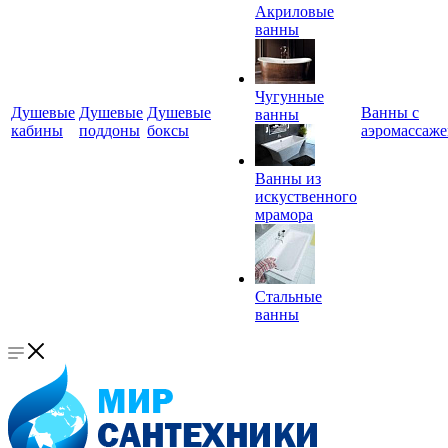
Акриловые
ванны
Чугунные
Душевые
Душевые
Душевые
Ванны с
ванны
кабины
поддоны
боксы
аэромассаж
Ванны из
искуственного
мрамора
Стальные
ванны