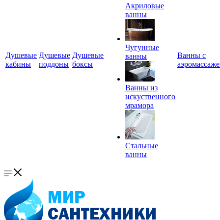
Акриловые
ванны
Чугунные
Душевые
Душевые
Душевые
Ванны с
ванны
кабины
поддоны
боксы
аэромассаж
Ванны из
искуственного
мрамора
Стальные
ванны