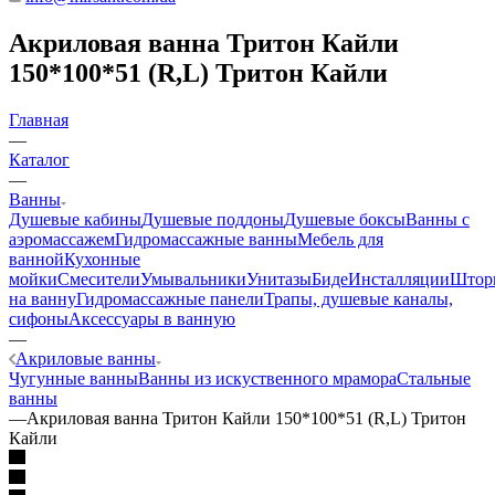
Акриловая ванна Тритон Кайли
150*100*51 (R,L) Тритон Кайли
Главная
—
Каталог
—
Ванны
Душевые кабины
Душевые поддоны
Душевые боксы
Ванны с
аэромассажем
Гидромассажные ванны
Мебель для
ванной
Кухонные
мойки
Смесители
Умывальники
Унитазы
Биде
Инсталляции
Штор
на ванну
Гидромассажные панели
Трапы, душевые каналы,
сифоны
Аксессуары в ванную
—
Акриловые ванны
Чугунные ванны
Ванны из искуственного мрамора
Стальные
ванны
—
Акриловая ванна Тритон Кайли 150*100*51 (R,L) Тритон
Кайли