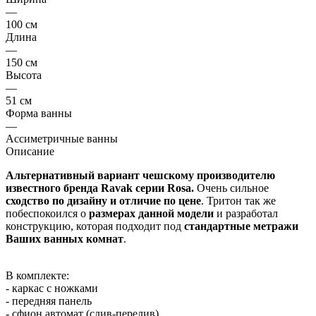
—
100 см
Длина
—
150 см
Высота
—
51 см
Форма ванны
—
Ассиметричные ванны
Описание
Альтернативный вариант чешскому производителю
известного бренда Ravak серии Rosa.
Очень сильное
сходство по дизайну и отличие по цене
. Тритон так же
побеспокоился о
размерах данной модели
и разработал
конструкцию, которая подходит под
стандартные метражи
Ваших ванных комнат
.
В комплекте:
- каркас с ножками
- передняя панель
- сфион автомат (слив-перелив)