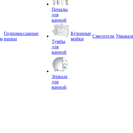
Пеналы
для
ванной
Гидромассажные
Кухонные
Смесители
Умывал
ем
ванны
мойки
Тумбы
для
ванной
Зеркала
для
ванной