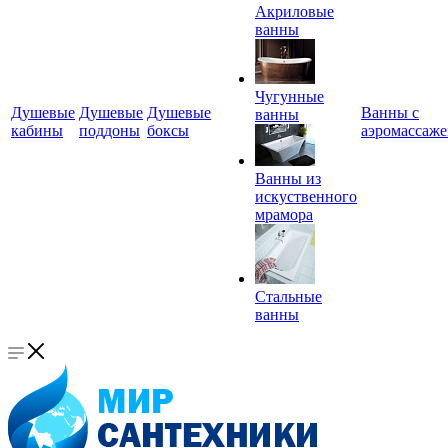
Акриловые
ванны
Чугунные
Душевые
Душевые
Душевые
Ванны с
ванны
кабины
поддоны
боксы
аэромассаж
Ванны из
искуственного
мрамора
Стальные
ванны