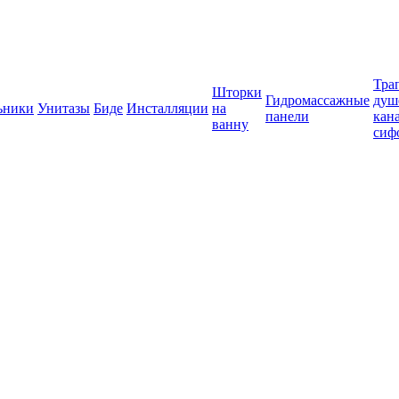
Тра
Шторки
Гидромассажные
душ
ьники
Унитазы
Биде
Инсталляции
на
панели
кан
ванну
сиф