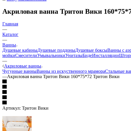
Акриловая ванна Тритон Вики 160*75*
Главная
—
Каталог
—
Ванны
Душевые кабины
Душевые поддоны
Душевые боксы
Ванны с аэ
мойки
Смесители
Умывальники
Унитазы
Биде
Инсталляции
Шторк
—
Акриловые ванны
Чугунные ванны
Ванны из искуственного мрамора
Стальные в
—
Акриловая ванна Тритон Вики 160*75*72 Тритон Вики
Артикул:
Тритон Вики