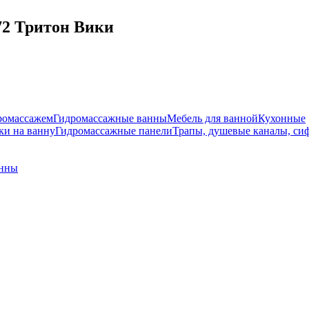
72 Тритон Вики
ромассажем
Гидромассажные ванны
Мебель для ванной
Кухонные
и на ванну
Гидромассажные панели
Трапы, душевые каналы, си
анны