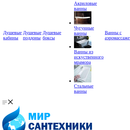
Акриловые
ванны
Чугунные
Душевые
Душевые
Душевые
Ванны с
ванны
кабины
поддоны
боксы
аэромассаж
Ванны из
искуственного
мрамора
Стальные
ванны