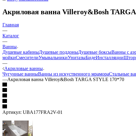
Акриловая ванна Villeroy&Bosh TARGA
Главная
—
Каталог
—
Ванны
Душевые кабины
Душевые поддоны
Душевые боксы
Ванны с аэ
мойки
Смесители
Умывальники
Унитазы
Биде
Инсталляции
Шторк
—
Акриловые ванны
Чугунные ванны
Ванны из искуственного мрамора
Стальные в
—
Акриловая ванна Villeroy&Bosh TARGA STYLE 170*70
Артикул:
UBA177FRA2V-01