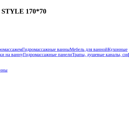
 STYLE 170*70
ромассажем
Гидромассажные ванны
Мебель для ванной
Кухонные
и на ванну
Гидромассажные панели
Трапы, душевые каналы, си
анны