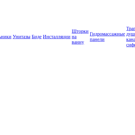
Тра
Шторки
Гидромассажные
душ
ьники
Унитазы
Биде
Инсталляции
на
панели
кан
ванну
сиф