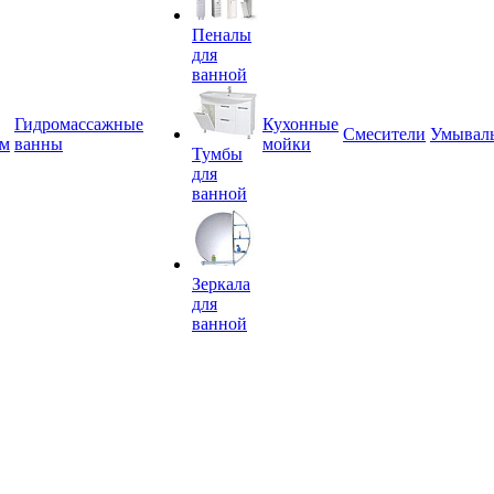
Пеналы
для
ванной
Гидромассажные
Кухонные
Смесители
Умывал
ем
ванны
мойки
Тумбы
для
ванной
Зеркала
для
ванной