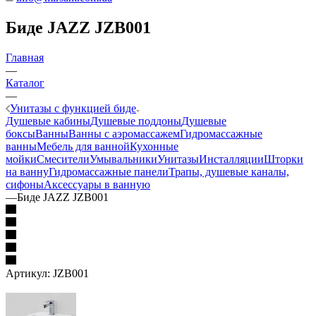
Биде JAZZ JZB001
Главная
—
Каталог
—
Унитазы с функцией биде
Душевые кабины
Душевые поддоны
Душевые
боксы
Ванны
Ванны с аэромассажем
Гидромассажные
ванны
Мебель для ванной
Кухонные
мойки
Смесители
Умывальники
Унитазы
Инсталляции
Шторки
на ванну
Гидромассажные панели
Трапы, душевые каналы,
сифоны
Аксессуары в ванную
—
Биде JAZZ JZB001
Артикул:
JZB001