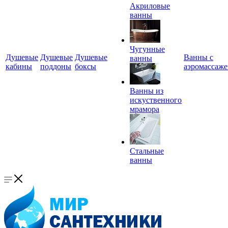
Акриловые
ванны
Чугунные
Душевые
Душевые
Душевые
Ванны с
ванны
кабины
поддоны
боксы
аэромассаж
Ванны из
искуственного
мрамора
Стальные
ванны