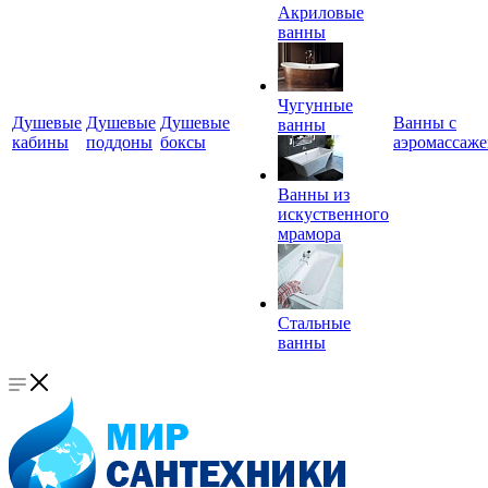
Акриловые
ванны
Чугунные
Душевые
Душевые
Душевые
Ванны с
ванны
кабины
поддоны
боксы
аэромассаж
Ванны из
искуственного
мрамора
Стальные
ванны