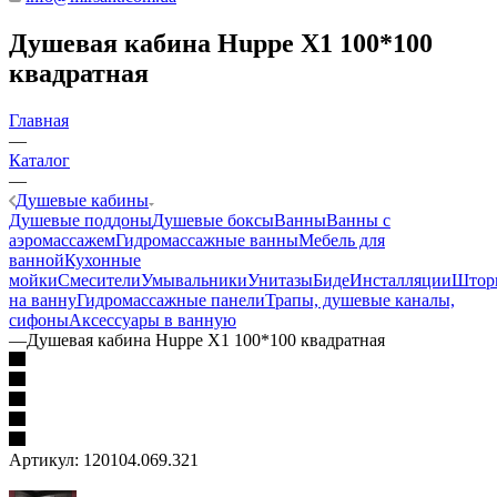
Душевая кабина Huppe X1 100*100
квадратная
Главная
—
Каталог
—
Душевые кабины
Душевые поддоны
Душевые боксы
Ванны
Ванны с
аэромассажем
Гидромассажные ванны
Мебель для
ванной
Кухонные
мойки
Смесители
Умывальники
Унитазы
Биде
Инсталляции
Штор
на ванну
Гидромассажные панели
Трапы, душевые каналы,
сифоны
Аксессуары в ванную
—
Душевая кабина Huppe X1 100*100 квадратная
Артикул:
120104.069.321