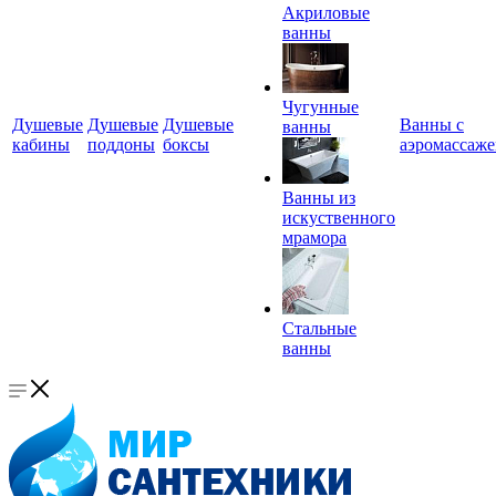
Акриловые
ванны
Чугунные
Душевые
Душевые
Душевые
Ванны с
ванны
кабины
поддоны
боксы
аэромассаж
Ванны из
искуственного
мрамора
Стальные
ванны