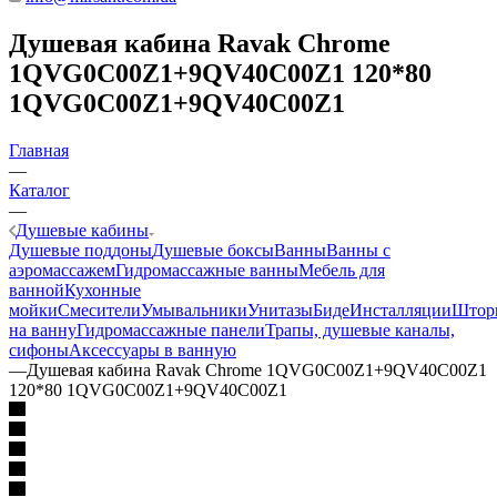
Душевая кабина Ravak Chrome
1QVG0C00Z1+9QV40C00Z1 120*80
1QVG0C00Z1+9QV40C00Z1
Главная
—
Каталог
—
Душевые кабины
Душевые поддоны
Душевые боксы
Ванны
Ванны с
аэромассажем
Гидромассажные ванны
Мебель для
ванной
Кухонные
мойки
Смесители
Умывальники
Унитазы
Биде
Инсталляции
Штор
на ванну
Гидромассажные панели
Трапы, душевые каналы,
сифоны
Аксессуары в ванную
—
Душевая кабина Ravak Chrome 1QVG0C00Z1+9QV40C00Z1
120*80 1QVG0C00Z1+9QV40C00Z1