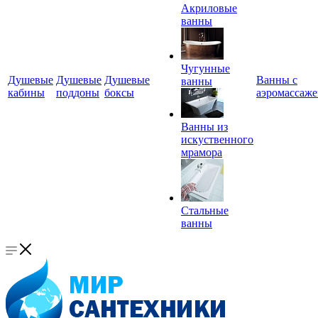
Акриловые
ванны
Чугунные
Душевые
Душевые
Душевые
Ванны с
ванны
кабины
поддоны
боксы
аэромассаж
Ванны из
искуственного
мрамора
Стальные
ванны