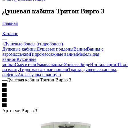
Душевая кабина Тритон Вирго 3
Главная
—
Каталог
—
Душевые боксы (гидробоксы)
Душевые кабины
Душевые поддоны
Ванны
Ванны с
аэромассажем
Гидромассажные ванны
Мебель для
ванной
Кухонные
мойки
Смесители
Умывальники
Унитазы
Биде
Инсталляции
Штор
на ванну
Гидромассажные панели
Трапы, душевые каналы,
сифоны
Аксессуары в ванную
—
Душевая кабина Тритон Вирго 3
Артикул:
Вирго 3