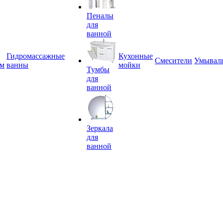
Пеналы
для
ванной
Гидромассажные
Кухонные
Смесители
Умывал
ем
ванны
мойки
Тумбы
для
ванной
Зеркала
для
ванной