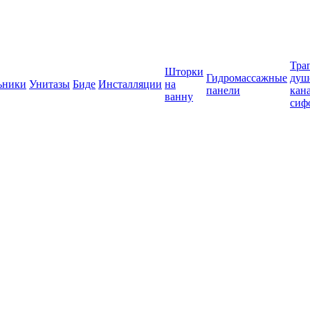
Тра
Шторки
Гидромассажные
душ
ьники
Унитазы
Биде
Инсталляции
на
панели
кан
ванну
сиф