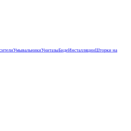
сители
Умывальники
Унитазы
Биде
Инсталляции
Шторки на