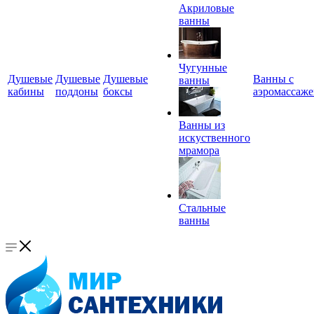
Акриловые
ванны
Чугунные
Душевые
Душевые
Душевые
Ванны с
ванны
кабины
поддоны
боксы
аэромассаж
Ванны из
искуственного
мрамора
Стальные
ванны