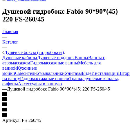
Душевой гидробокс Fabio 90*90*(45)
220 FS-260/45
Главная
—
Каталог
—
Душевые боксы (гидробоксы)
Душевые кабины
Душевые поддоны
Ванны
Ванны с
аэромассажем
Гидромассажные ванны
Мебель для
ванной
Кухонные
мойки
Смесители
Умывальники
Унитазы
Биде
Инсталляции
Штор
на ванну
Гидромассажные панели
Трапы, душевые каналы,
сифоны
Аксессуары в ванную
—
Душевой гидробокс Fabio 90*90*(45) 220 FS-260/45
Артикул:
FS-260/45