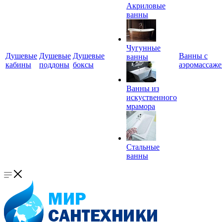
Акриловые
ванны
Чугунные
Душевые
Душевые
Душевые
Ванны с
ванны
кабины
поддоны
боксы
аэромассаж
Ванны из
искуственного
мрамора
Стальные
ванны