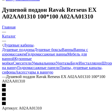
Душевой поддон Ravak Rerseus EX
A02AA01310 100*100 A02AA01310
Главная
—
Каталог
—
Душевые кабины
Душевые поддоны
Душевые боксы
Ванны
Ванны с
аэромассажем
Гидромассажные ванны
Мебель для
ванной
Кухонные
мойки
Смесители
Умывальники
Унитазы
Биде
Инсталляции
Штор
на ванну
Гидромассажные панели
Трапы, душевые каналы,
сифоны
Аксессуары в ванную
—
Душевой поддон Ravak Rerseus EX A02AA01310 100*100
A02AA01310
Артикул:
A02AA01310