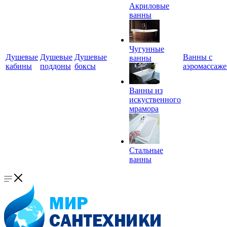
Акриловые
ванны
Чугунные
Душевые
Душевые
Душевые
Ванны с
ванны
кабины
поддоны
боксы
аэромассаж
Ванны из
искуственного
мрамора
Стальные
ванны