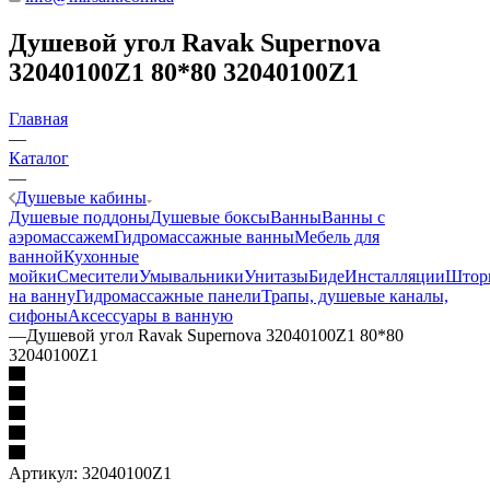
Душевой угол Ravak Supernova
32040100Z1 80*80 32040100Z1
Главная
—
Каталог
—
Душевые кабины
Душевые поддоны
Душевые боксы
Ванны
Ванны с
аэромассажем
Гидромассажные ванны
Мебель для
ванной
Кухонные
мойки
Смесители
Умывальники
Унитазы
Биде
Инсталляции
Штор
на ванну
Гидромассажные панели
Трапы, душевые каналы,
сифоны
Аксессуары в ванную
—
Душевой угол Ravak Supernova 32040100Z1 80*80
32040100Z1
Артикул:
32040100Z1