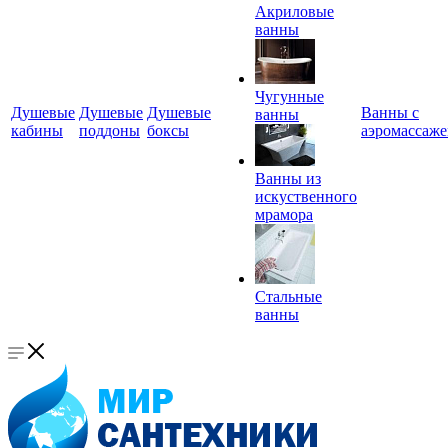
Акриловые
ванны
Чугунные
Душевые
Душевые
Душевые
Ванны с
ванны
кабины
поддоны
боксы
аэромассаж
Ванны из
искуственного
мрамора
Стальные
ванны