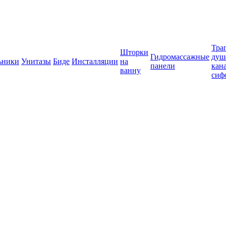
Тра
Шторки
Гидромассажные
душ
ьники
Унитазы
Биде
Инсталляции
на
панели
кан
ванну
сиф