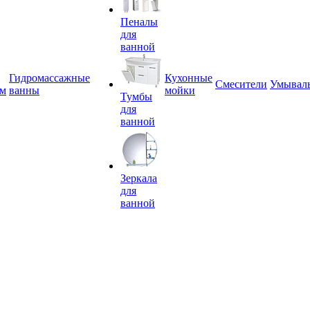
Пеналы
для
ванной
Гидромассажные
Кухонные
Смесители
Умывал
ем
ванны
мойки
Тумбы
для
ванной
Зеркала
для
ванной