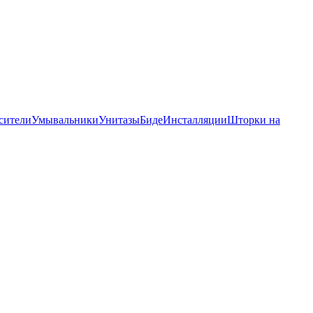
сители
Умывальники
Унитазы
Биде
Инсталляции
Шторки на