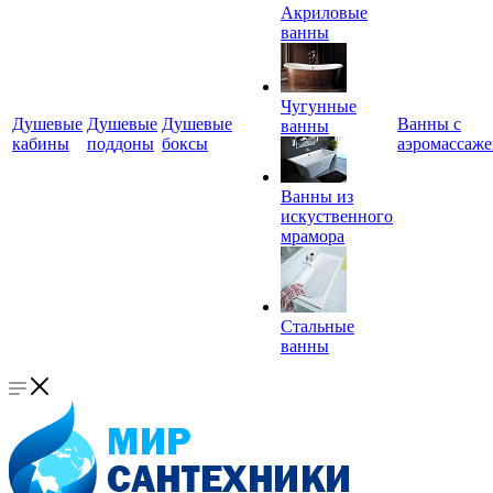
Акриловые
ванны
Чугунные
Душевые
Душевые
Душевые
Ванны с
ванны
кабины
поддоны
боксы
аэромассаж
Ванны из
искуственного
мрамора
Стальные
ванны