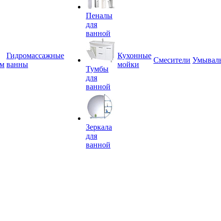
Пеналы
для
ванной
Гидромассажные
Кухонные
Смесители
Умывал
ем
ванны
мойки
Тумбы
для
ванной
Зеркала
для
ванной