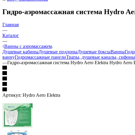
Гидро-аэромассажная система Hydro Aer
Главная
—
Каталог
—
Ванны с аэромассажем
Душевые кабины
Душевые поддоны
Душевые боксы
Ванны
Гидр
ванну
Гидромассажные панели
Трапы, душевые каналы, сифоны
—
Гидро-аэромассажная система Hydro Aero Elektra Hydro Aero E
Артикул:
Hydro Aero Elektra