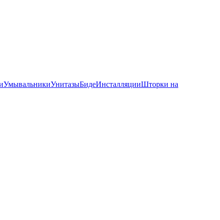
и
Умывальники
Унитазы
Биде
Инсталляции
Шторки на