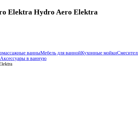
o Elektra Hydro Aero Elektra
омассажные ванны
Мебель для ванной
Кухонные мойки
Смесител
Аксессуары в ванную
lektra