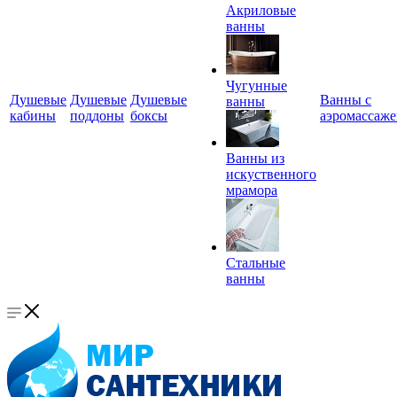
Акриловые
ванны
Чугунные
Душевые
Душевые
Душевые
Ванны с
ванны
кабины
поддоны
боксы
аэромассаж
Ванны из
искуственного
мрамора
Стальные
ванны