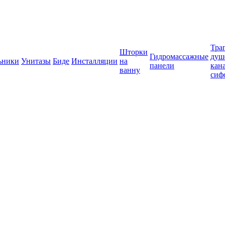
Тра
Шторки
Гидромассажные
душ
ьники
Унитазы
Биде
Инсталляции
на
панели
кан
ванну
сиф