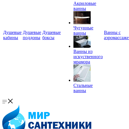
Акриловые
ванны
Чугунные
Душевые
Душевые
Душевые
Ванны с
ванны
кабины
поддоны
боксы
аэромассаж
Ванны из
искуственного
мрамора
Стальные
ванны