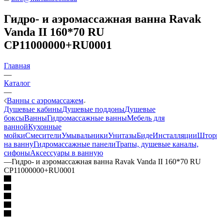
Гидро- и аэромассажная ванна Ravak
Vanda II 160*70 RU
CP11000000+RU0001
Главная
—
Каталог
—
Ванны с аэромассажем
Душевые кабины
Душевые поддоны
Душевые
боксы
Ванны
Гидромассажные ванны
Мебель для
ванной
Кухонные
мойки
Смесители
Умывальники
Унитазы
Биде
Инсталляции
Штор
на ванну
Гидромассажные панели
Трапы, душевые каналы,
сифоны
Аксессуары в ванную
—
Гидро- и аэромассажная ванна Ravak Vanda II 160*70 RU
CP11000000+RU0001