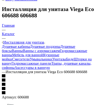
Инсталляция для унитаза Viega Eco
606688 606688
Главная
—
Каталог
—
Инсталляция для унитаза
Душевые кабины
Душевые поддоны
Душевые
боксы
Ванны
Ванны с аэромассажем
Гидромассажные
ванны
Мебель для ванной
Кухонные
мойки
Смесители
Умывальники
Унитазы
Биде
Шторки на
ванну
Гидромассажные панели
Трапы, душевые каналы,
сифоны
Аксессуары в ванную
—
Инсталляция для унитаза Viega Eco 606688 606688
Артикул:
606688