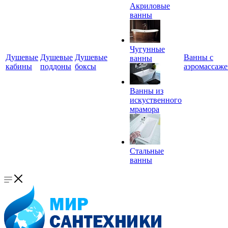
Акриловые
ванны
Чугунные
Душевые
Душевые
Душевые
Ванны с
ванны
кабины
поддоны
боксы
аэромассаж
Ванны из
искуственного
мрамора
Стальные
ванны