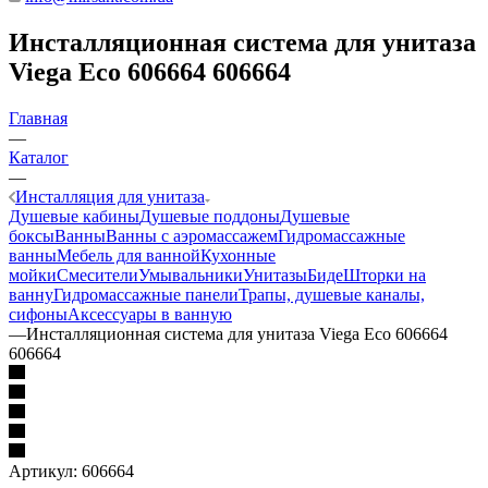
Инсталляционная система для унитаза
Viega Eco 606664 606664
Главная
—
Каталог
—
Инсталляция для унитаза
Душевые кабины
Душевые поддоны
Душевые
боксы
Ванны
Ванны с аэромассажем
Гидромассажные
ванны
Мебель для ванной
Кухонные
мойки
Смесители
Умывальники
Унитазы
Биде
Шторки на
ванну
Гидромассажные панели
Трапы, душевые каналы,
сифоны
Аксессуары в ванную
—
Инсталляционная система для унитаза Viega Eco 606664
606664
Артикул:
606664