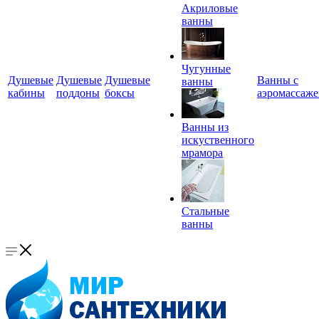
Акриловые
ванны
Чугунные
Душевые
Душевые
Душевые
Ванны с
ванны
кабины
поддоны
боксы
аэромассаж
Ванны из
искуственного
мрамора
Стальные
ванны