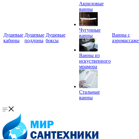
Акриловые
ванны
Чугунные
Душевые
Душевые
Душевые
Ванны с
ванны
кабины
поддоны
боксы
аэромассаж
Ванны из
искуственного
мрамора
Стальные
ванны