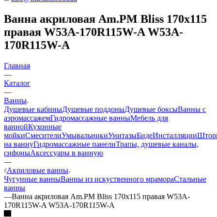
Ванна акриловая Am.PM Bliss 170x115
правая W53A-170R115W-A W53A-
170R115W-A
Главная
—
Каталог
—
Ванны
Душевые кабины
Душевые поддоны
Душевые боксы
Ванны с
аэромассажем
Гидромассажные ванны
Мебель для
ванной
Кухонные
мойки
Смесители
Умывальники
Унитазы
Биде
Инсталляции
Штор
на ванну
Гидромассажные панели
Трапы, душевые каналы,
сифоны
Аксессуары в ванную
—
Акриловые ванны
Чугунные ванны
Ванны из искуственного мрамора
Стальные
ванны
—
Ванна акриловая Am.PM Bliss 170x115 правая W53A-
170R115W-A W53A-170R115W-A