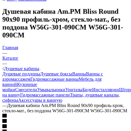
Душевая кабина Am.PM Bliss Round
90x90 профиль-хром, стекло-мат., без
поддона W56G-301-090CM W56G-301-
090CM
Главная
—
Каталог
—
Душевые кабины
Душевые поддоны
Душевые боксы
Ванны
Ванны с
аэромассажем
Гидромассажные ванны
Мебель для
ванной
Кухонные
мойки
Смесители
Умывальники
Унитазы
Биде
Инсталляции
Штор
на ванну
Гидромассажные панели
Трапы, душевые каналы,
сифоны
Аксессуары в ванную
—
Душевая кабина Am.PM Bliss Round 90x90 профиль-хром,
стекло-мат., без поддона W56G-301-090CM W56G-301-090CM