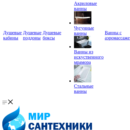
Акриловые
ванны
Чугунные
Душевые
Душевые
Душевые
Ванны с
ванны
кабины
поддоны
боксы
аэромассаж
Ванны из
искуственного
мрамора
Стальные
ванны