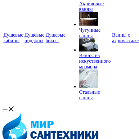
Акриловые
ванны
Чугунные
Душевые
Душевые
Душевые
Ванны с
ванны
кабины
поддоны
боксы
аэромассаж
Ванны из
искуственного
мрамора
Стальные
ванны