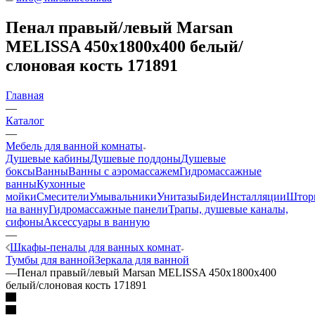
Пенал правый/левый Marsan
MELISSA 450x1800x400 белый/
слоновая кость 171891
Главная
—
Каталог
—
Мебель для ванной комнаты
Душевые кабины
Душевые поддоны
Душевые
боксы
Ванны
Ванны с аэромассажем
Гидромассажные
ванны
Кухонные
мойки
Смесители
Умывальники
Унитазы
Биде
Инсталляции
Штор
на ванну
Гидромассажные панели
Трапы, душевые каналы,
сифоны
Аксессуары в ванную
—
Шкафы-пеналы для ванных комнат
Тумбы для ванной
Зеркала для ванной
—
Пенал правый/левый Marsan MELISSA 450x1800x400
белый/слоновая кость 171891