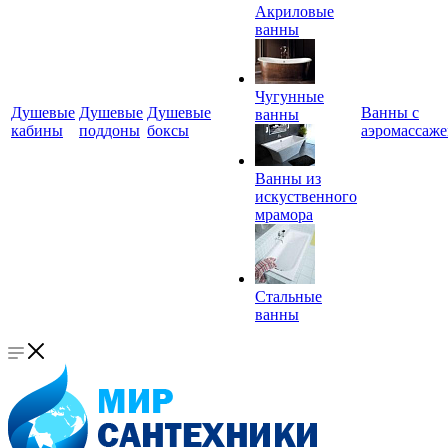
Акриловые
ванны
Чугунные
Душевые
Душевые
Душевые
Ванны с
ванны
кабины
поддоны
боксы
аэромассаж
Ванны из
искуственного
мрамора
Стальные
ванны