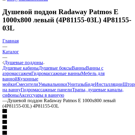
Душевой поддон Radaway Patmos E
1000x800 левый (4P81155-03L) 4P81155-
03L
Главная
—
Каталог
—
Душевые поддоны
Душевые кабины
Душевые боксы
Ванны
Ванны с
аэромассажем
Гидромассажные ванны
Мебель для
ванной
Кухонные
мойки
Смесители
Умывальники
Унитазы
Биде
Инсталляции
Штор
на ванну
Гидромассажные панели
Трапы, душевые каналы,
сифоны
Аксессуары в ванную
—
Душевой поддон Radaway Patmos E 1000x800 левый
(4P81155-03L) 4P81155-03L