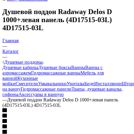
Душевой поддон Radaway Delos D
1000+левая панель (4D17515-03L)
4D17515-03L
Главная
—
Каталог
—
Душевые поддоны
Душевые кабины
Душевые боксы
Ванны
Ванны с
аэромассажем
Гидромассажные ванны
Мебель для
ванной
Кухонные
мойки
Смесители
Умывальники
Унитазы
Биде
Инсталляции
Штор
на ванну
Гидромассажные панели
Трапы, душевые каналы,
сифоны
Аксессуары в ванную
—
Душевой поддон Radaway Delos D 1000+левая панель
(4D17515-03L) 4D17515-03L