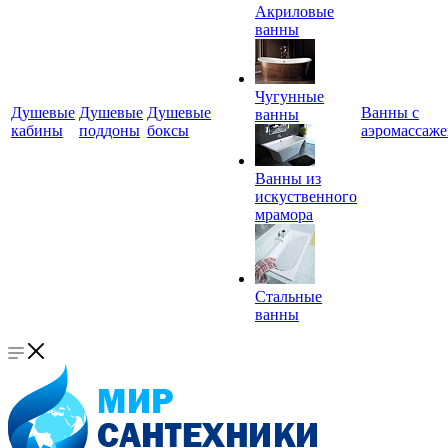
Акриловые
ванны
Чугунные
Душевые
Душевые
Душевые
Ванны с
ванны
кабины
поддоны
боксы
аэромассаж
Ванны из
искуственного
мрамора
Стальные
ванны