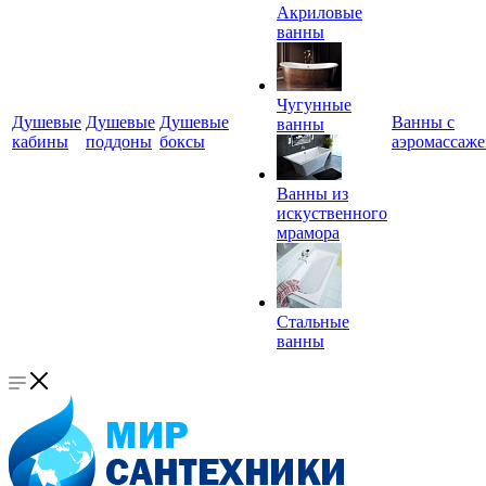
Акриловые
ванны
Чугунные
Душевые
Душевые
Душевые
Ванны с
ванны
кабины
поддоны
боксы
аэромассаж
Ванны из
искуственного
мрамора
Стальные
ванны