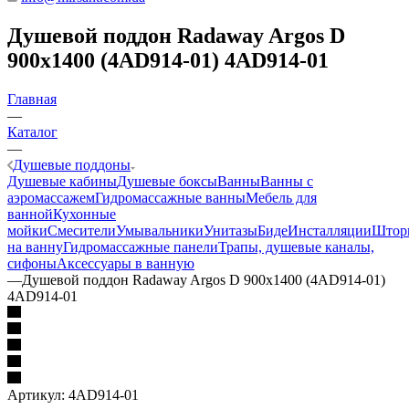
Душевой поддон Radaway Argos D
900x1400 (4AD914-01) 4AD914-01
Главная
—
Каталог
—
Душевые поддоны
Душевые кабины
Душевые боксы
Ванны
Ванны с
аэромассажем
Гидромассажные ванны
Мебель для
ванной
Кухонные
мойки
Смесители
Умывальники
Унитазы
Биде
Инсталляции
Штор
на ванну
Гидромассажные панели
Трапы, душевые каналы,
сифоны
Аксессуары в ванную
—
Душевой поддон Radaway Argos D 900x1400 (4AD914-01)
4AD914-01
Артикул:
4AD914-01