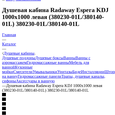
Душевая кабина Radaway Espera KDJ
1000x1000 левая (380230-01L/380140-
01L) 380230-01L/380140-01L
Главная
—
Каталог
—
Душевые кабины
Душевые поддоны
Душевые боксы
Ванны
Ванны с
аэромассажем
Гидромассажные ванны
Мебель для
ванной
Кухонные
мойки
Смесители
Умывальники
Унитазы
Биде
Инсталляции
Штор
на ванну
Гидромассажные панели
Трапы, душевые каналы,
сифоны
Аксессуары в ванную
—
Душевая кабина Radaway Espera KDJ 1000x1000 левая
(380230-01L/380140-01L) 380230-01L/380140-01L