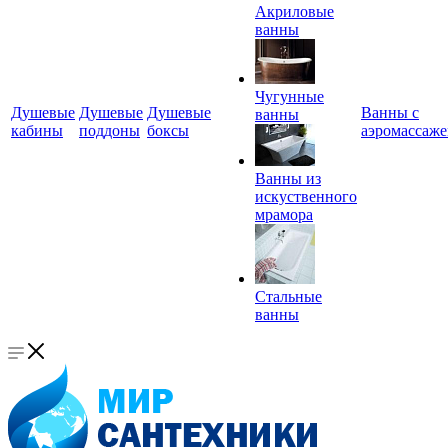
Акриловые
ванны
Чугунные
Душевые
Душевые
Душевые
Ванны с
ванны
кабины
поддоны
боксы
аэромассаж
Ванны из
искуственного
мрамора
Стальные
ванны