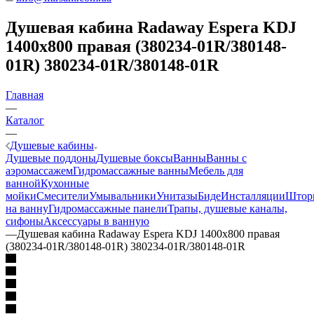
Душевая кабина Radaway Espera KDJ
1400x800 правая (380234-01R/380148-
01R) 380234-01R/380148-01R
Главная
—
Каталог
—
Душевые кабины
Душевые поддоны
Душевые боксы
Ванны
Ванны с
аэромассажем
Гидромассажные ванны
Мебель для
ванной
Кухонные
мойки
Смесители
Умывальники
Унитазы
Биде
Инсталляции
Штор
на ванну
Гидромассажные панели
Трапы, душевые каналы,
сифоны
Аксессуары в ванную
—
Душевая кабина Radaway Espera KDJ 1400x800 правая
(380234-01R/380148-01R) 380234-01R/380148-01R