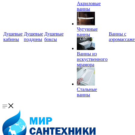
Акриловые
ванны
Чугунные
Душевые
Душевые
Душевые
Ванны с
ванны
кабины
поддоны
боксы
аэромассаж
Ванны из
искуственного
мрамора
Стальные
ванны