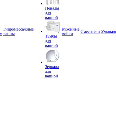
Пеналы
для
ванной
Гидромассажные
Кухонные
Смесители
Умывал
ем
ванны
мойки
Тумбы
для
ванной
Зеркала
для
ванной