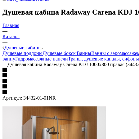
Душевая кабина Radaway Carena KDJ 10
Главная
—
Каталог
—
Душевые кабины
Душевые поддоны
Душевые боксы
Ванны
Ванны с аэромассаже
ванну
Гидромассажные панели
Трапы, душевые каналы, сифоны
—
Душевая кабина Radaway Carena KDJ 1000x800 правая (3443
Артикул:
34432-01-01NR