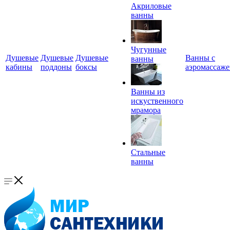
Акриловые
ванны
Чугунные
Душевые
Душевые
Душевые
Ванны с
ванны
кабины
поддоны
боксы
аэромассаж
Ванны из
искуственного
мрамора
Стальные
ванны