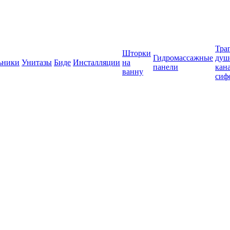
Тра
Шторки
Гидромассажные
душ
ьники
Унитазы
Биде
Инсталляции
на
панели
кан
ванну
сиф