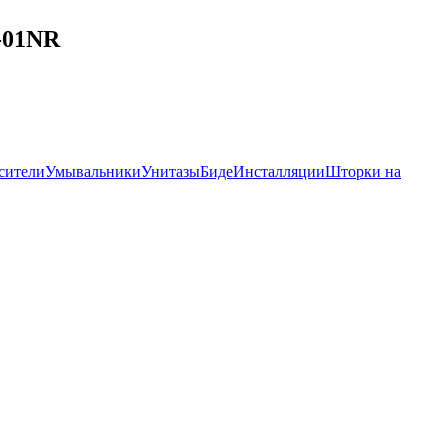
-01NR
сители
Умывальники
Унитазы
Биде
Инсталляции
Шторки на