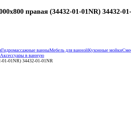
00x800 правая (34432-01-01NR) 34432-01
м
Гидромассажные ванны
Мебель для ванной
Кухонные мойки
Сме
Аксессуары в ванную
2-01-01NR) 34432-01-01NR