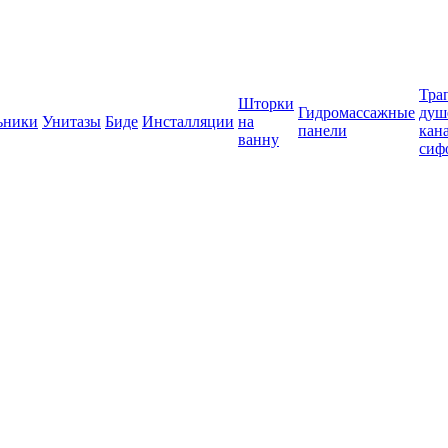
Тра
Шторки
Гидромассажные
душ
ьники
Унитазы
Биде
Инсталляции
на
панели
кан
ванну
сиф