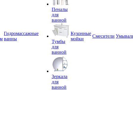
Пеналы
для
ванной
Гидромассажные
Кухонные
Смесители
Умывал
ем
ванны
мойки
Тумбы
для
ванной
Зеркала
для
ванной