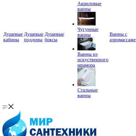
Акриловые
ванны
Чугунные
Душевые
Душевые
Душевые
Ванны с
ванны
кабины
поддоны
боксы
аэромассаж
Ванны из
искуственного
мрамора
Стальные
ванны