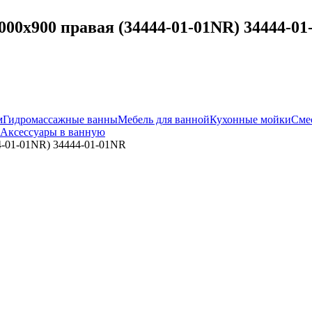
00x900 правая (34444-01-01NR) 34444-01
м
Гидромассажные ванны
Мебель для ванной
Кухонные мойки
Сме
Аксессуары в ванную
4-01-01NR) 34444-01-01NR