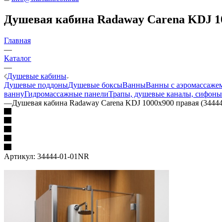
Душевая кабина Radaway Carena KDJ 10
Главная
—
Каталог
—
Душевые кабины
Душевые поддоны
Душевые боксы
Ванны
Ванны с аэромассаже
ванну
Гидромассажные панели
Трапы, душевые каналы, сифоны
—
Душевая кабина Radaway Carena KDJ 1000x900 правая (3444
Артикул:
34444-01-01NR