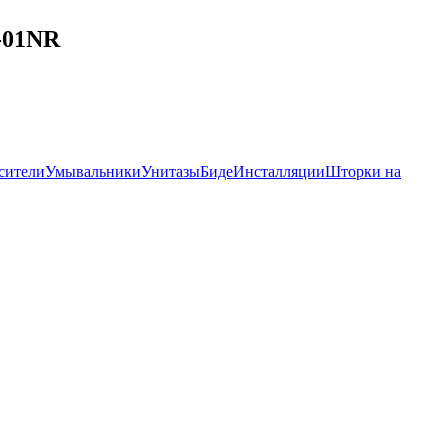
-01NR
сители
Умывальники
Унитазы
Биде
Инсталляции
Шторки на