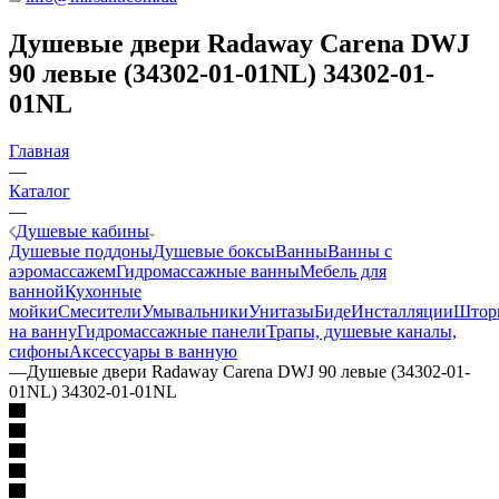
Душевые двери Radaway Carena DWJ
90 левые (34302-01-01NL) 34302-01-
01NL
Главная
—
Каталог
—
Душевые кабины
Душевые поддоны
Душевые боксы
Ванны
Ванны с
аэромассажем
Гидромассажные ванны
Мебель для
ванной
Кухонные
мойки
Смесители
Умывальники
Унитазы
Биде
Инсталляции
Штор
на ванну
Гидромассажные панели
Трапы, душевые каналы,
сифоны
Аксессуары в ванную
—
Душевые двери Radaway Carena DWJ 90 левые (34302-01-
01NL) 34302-01-01NL