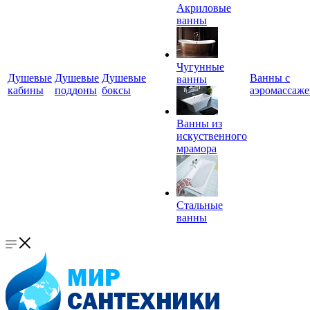
Акриловые
ванны
Чугунные
Душевые
Душевые
Душевые
Ванны с
ванны
кабины
поддоны
боксы
аэромассаж
Ванны из
искуственного
мрамора
Стальные
ванны