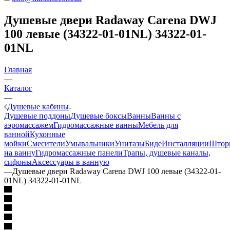
Душевые двери Radaway Carena DWJ
100 левые (34322-01-01NL) 34322-01-
01NL
Главная
—
Каталог
—
Душевые кабины
Душевые поддоны
Душевые боксы
Ванны
Ванны с
аэромассажем
Гидромассажные ванны
Мебель для
ванной
Кухонные
мойки
Смесители
Умывальники
Унитазы
Биде
Инсталляции
Штор
на ванну
Гидромассажные панели
Трапы, душевые каналы,
сифоны
Аксессуары в ванную
—
Душевые двери Radaway Carena DWJ 100 левые (34322-01-
01NL) 34322-01-01NL