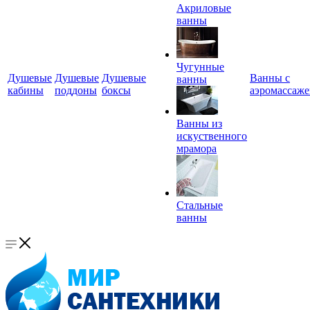
Акриловые
ванны
Чугунные
Душевые
Душевые
Душевые
Ванны с
ванны
кабины
поддоны
боксы
аэромассаж
Ванны из
искуственного
мрамора
Стальные
ванны