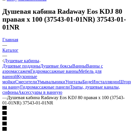
Душевая кабина Radaway Eos KDJ 80
правая x 100 (37543-01-01NR) 37543-01-
01NR
Главная
—
Каталог
—
Душевые кабины
Душевые поддоны
Душевые боксы
Ванны
Ванны с
аэромассажем
Гидромассажные ванны
Мебель для
ванной
Кухонные
мойки
Смесители
Умывальники
Унитазы
Биде
Инсталляции
Штор
на ванну
Гидромассажные панели
Трапы, душевые каналы,
сифоны
Аксессуары в ванную
—
Душевая кабина Radaway Eos KDJ 80 правая x 100 (37543-
01-01NR) 37543-01-01NR