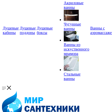
Акриловые
ванны
Чугунные
Душевые
Душевые
Душевые
Ванны с
ванны
кабины
поддоны
боксы
аэромассаж
Ванны из
искуственного
мрамора
Стальные
ванны