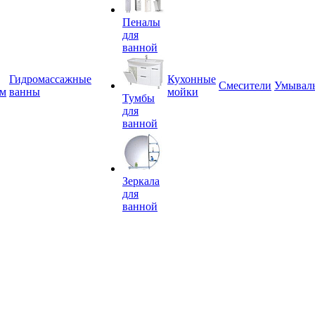
Пеналы
для
ванной
Гидромассажные
Кухонные
Смесители
Умывал
ем
ванны
мойки
Тумбы
для
ванной
Зеркала
для
ванной