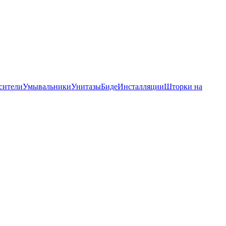
сители
Умывальники
Унитазы
Биде
Инсталляции
Шторки на