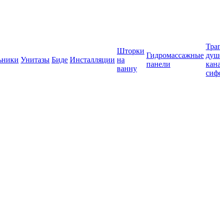
Тра
Шторки
Гидромассажные
душ
ьники
Унитазы
Биде
Инсталляции
на
панели
кан
ванну
сиф