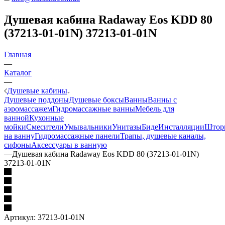
Душевая кабина Radaway Eos KDD 80
(37213-01-01N) 37213-01-01N
Главная
—
Каталог
—
Душевые кабины
Душевые поддоны
Душевые боксы
Ванны
Ванны с
аэромассажем
Гидромассажные ванны
Мебель для
ванной
Кухонные
мойки
Смесители
Умывальники
Унитазы
Биде
Инсталляции
Штор
на ванну
Гидромассажные панели
Трапы, душевые каналы,
сифоны
Аксессуары в ванную
—
Душевая кабина Radaway Eos KDD 80 (37213-01-01N)
37213-01-01N
Артикул:
37213-01-01N