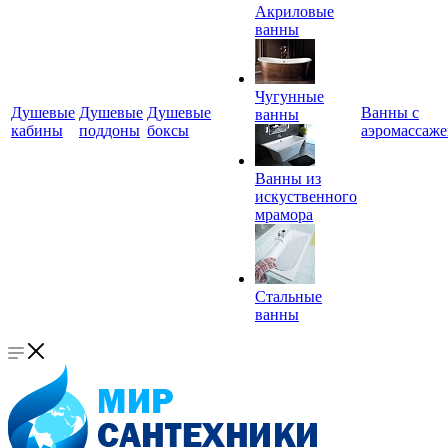
Акриловые
ванны
Чугунные
Душевые
Душевые
Душевые
Ванны с
ванны
кабины
поддоны
боксы
аэромассаж
Ванны из
искуственного
мрамора
Стальные
ванны