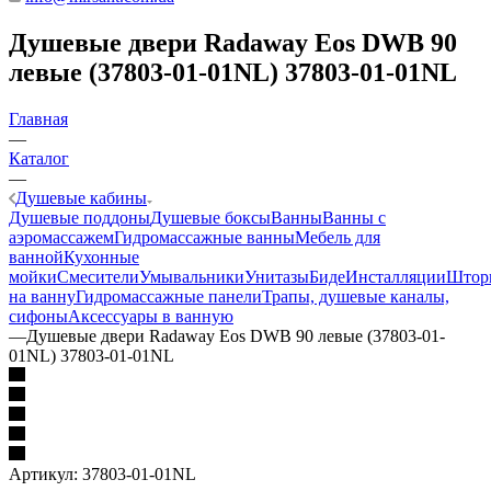
Душевые двери Radaway Eos DWB 90
левые (37803-01-01NL) 37803-01-01NL
Главная
—
Каталог
—
Душевые кабины
Душевые поддоны
Душевые боксы
Ванны
Ванны с
аэромассажем
Гидромассажные ванны
Мебель для
ванной
Кухонные
мойки
Смесители
Умывальники
Унитазы
Биде
Инсталляции
Штор
на ванну
Гидромассажные панели
Трапы, душевые каналы,
сифоны
Аксессуары в ванную
—
Душевые двери Radaway Eos DWB 90 левые (37803-01-
01NL) 37803-01-01NL
Артикул:
37803-01-01NL