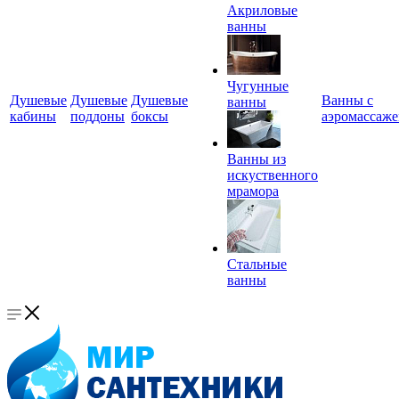
Акриловые
ванны
Чугунные
Душевые
Душевые
Душевые
Ванны с
ванны
кабины
поддоны
боксы
аэромассаж
Ванны из
искуственного
мрамора
Стальные
ванны