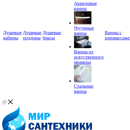
Акриловые
ванны
Чугунные
Душевые
Душевые
Душевые
Ванны с
ванны
кабины
поддоны
боксы
аэромассаж
Ванны из
искуственного
мрамора
Стальные
ванны