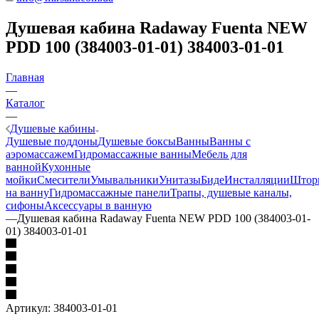
Душевая кабина Radaway Fuenta NEW
PDD 100 (384003-01-01) 384003-01-01
Главная
—
Каталог
—
Душевые кабины
Душевые поддоны
Душевые боксы
Ванны
Ванны с
аэромассажем
Гидромассажные ванны
Мебель для
ванной
Кухонные
мойки
Смесители
Умывальники
Унитазы
Биде
Инсталляции
Штор
на ванну
Гидромассажные панели
Трапы, душевые каналы,
сифоны
Аксессуары в ванную
—
Душевая кабина Radaway Fuenta NEW PDD 100 (384003-01-
01) 384003-01-01
Артикул:
384003-01-01