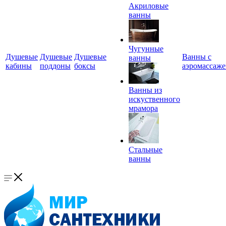
Акриловые
ванны
Чугунные
Душевые
Душевые
Душевые
Ванны с
ванны
кабины
поддоны
боксы
аэромассаж
Ванны из
искуственного
мрамора
Стальные
ванны