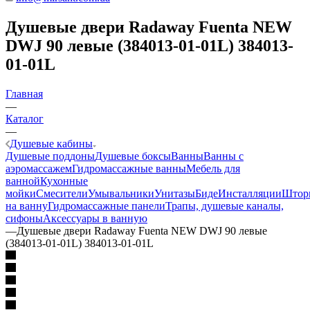
Душевые двери Radaway Fuenta NEW
DWJ 90 левые (384013-01-01L) 384013-
01-01L
Главная
—
Каталог
—
Душевые кабины
Душевые поддоны
Душевые боксы
Ванны
Ванны с
аэромассажем
Гидромассажные ванны
Мебель для
ванной
Кухонные
мойки
Смесители
Умывальники
Унитазы
Биде
Инсталляции
Штор
на ванну
Гидромассажные панели
Трапы, душевые каналы,
сифоны
Аксессуары в ванную
—
Душевые двери Radaway Fuenta NEW DWJ 90 левые
(384013-01-01L) 384013-01-01L