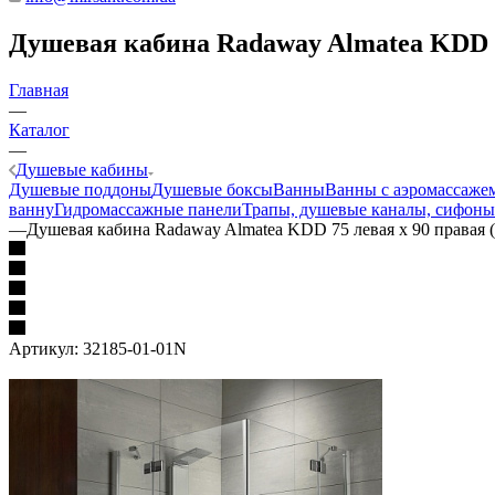
Душевая кабина Radaway Almatea KDD 75
Главная
—
Каталог
—
Душевые кабины
Душевые поддоны
Душевые боксы
Ванны
Ванны с аэромассаже
ванну
Гидромассажные панели
Трапы, душевые каналы, сифоны
—
Душевая кабина Radaway Almatea KDD 75 левая х 90 правая 
Артикул:
32185-01-01N