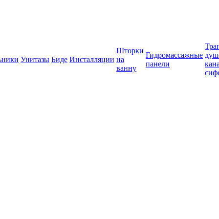
Тра
Шторки
Гидромассажные
душ
ьники
Унитазы
Биде
Инсталляции
на
панели
кан
ванну
сиф