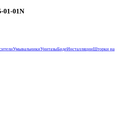
5-01-01N
сители
Умывальники
Унитазы
Биде
Инсталляции
Шторки на