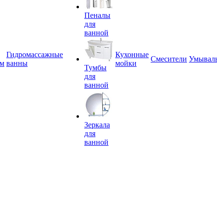
Пеналы
для
ванной
Гидромассажные
Кухонные
Смесители
Умывал
ем
ванны
мойки
Тумбы
для
ванной
Зеркала
для
ванной