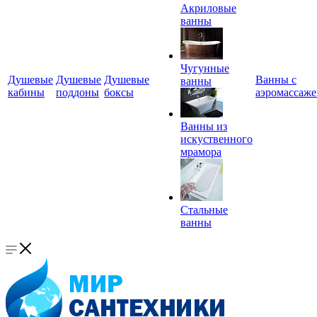
Акриловые
ванны
Чугунные
Душевые
Душевые
Душевые
Ванны с
ванны
кабины
поддоны
боксы
аэромассаж
Ванны из
искуственного
мрамора
Стальные
ванны