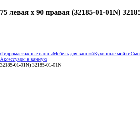
 левая х 90 правая (32185-01-01N) 3218
м
Гидромассажные ванны
Мебель для ванной
Кухонные мойки
Сме
Аксессуары в ванную
(32185-01-01N) 32185-01-01N