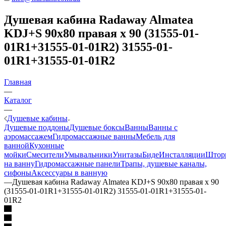
Душевая кабина Radaway Almatea
KDJ+S 90x80 правая х 90 (31555-01-
01R1+31555-01-01R2) 31555-01-
01R1+31555-01-01R2
Главная
—
Каталог
—
Душевые кабины
Душевые поддоны
Душевые боксы
Ванны
Ванны с
аэромассажем
Гидромассажные ванны
Мебель для
ванной
Кухонные
мойки
Смесители
Умывальники
Унитазы
Биде
Инсталляции
Штор
на ванну
Гидромассажные панели
Трапы, душевые каналы,
сифоны
Аксессуары в ванную
—
Душевая кабина Radaway Almatea KDJ+S 90x80 правая х 90
(31555-01-01R1+31555-01-01R2) 31555-01-01R1+31555-01-
01R2