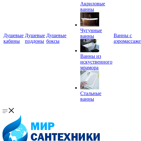
Акриловые
ванны
Чугунные
Душевые
Душевые
Душевые
Ванны с
ванны
кабины
поддоны
боксы
аэромассаж
Ванны из
искуственного
мрамора
Стальные
ванны