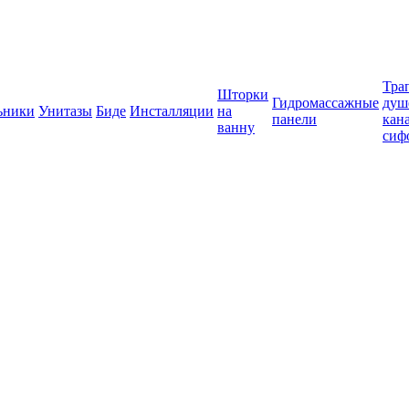
Тра
Шторки
Гидромассажные
душ
ьники
Унитазы
Биде
Инсталляции
на
панели
кан
ванну
сиф