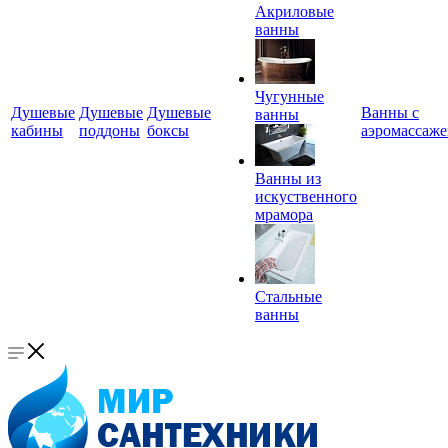
Акриловые
ванны
Чугунные
Душевые
Душевые
Душевые
Ванны с
ванны
кабины
поддоны
боксы
аэромассаж
Ванны из
искуственного
мрамора
Стальные
ванны