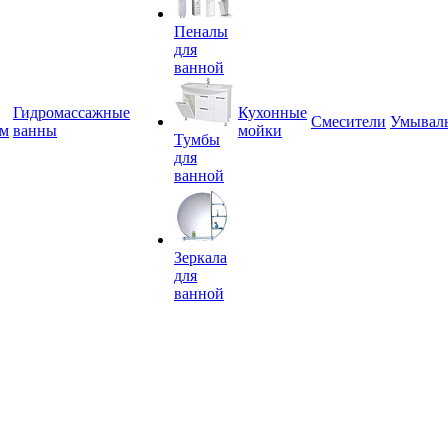
Пеналы
для
ванной
Гидромассажные
Кухонные
Смесители
Умывал
ем
ванны
мойки
Тумбы
для
ванной
Зеркала
для
ванной