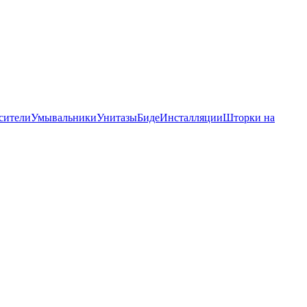
сители
Умывальники
Унитазы
Биде
Инсталляции
Шторки на