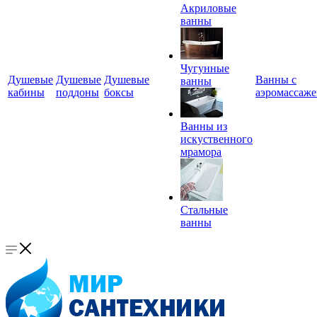
Акриловые
ванны
Чугунные
Душевые
Душевые
Душевые
Ванны с
ванны
кабины
поддоны
боксы
аэромассаж
Ванны из
искуственного
мрамора
Стальные
ванны