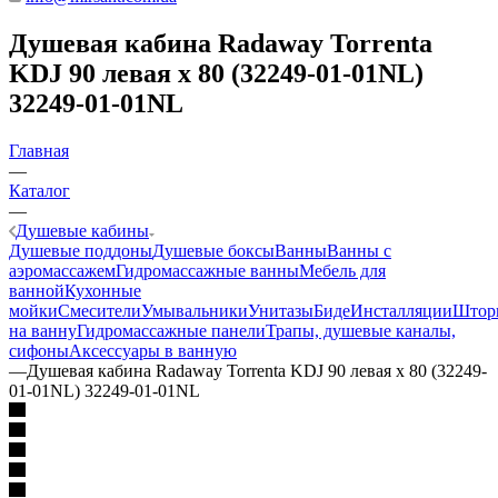
Душевая кабина Radaway Torrenta
KDJ 90 левая x 80 (32249-01-01NL)
32249-01-01NL
Главная
—
Каталог
—
Душевые кабины
Душевые поддоны
Душевые боксы
Ванны
Ванны с
аэромассажем
Гидромассажные ванны
Мебель для
ванной
Кухонные
мойки
Смесители
Умывальники
Унитазы
Биде
Инсталляции
Штор
на ванну
Гидромассажные панели
Трапы, душевые каналы,
сифоны
Аксессуары в ванную
—
Душевая кабина Radaway Torrenta KDJ 90 левая x 80 (32249-
01-01NL) 32249-01-01NL