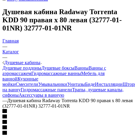
Душевая кабина Radaway Torrenta
KDD 90 правая x 80 левая (32777-01-
01NR) 32777-01-01NR
Главная
—
Каталог
—
Душевые кабины
Душевые поддоны
Душевые боксы
Ванны
Ванны с
аэромассажем
Гидромассажные ванны
Мебель для
ванной
Кухонные
мойки
Смесители
Умывальники
Унитазы
Биде
Инсталляции
Штор
на ванну
Гидромассажные панели
Трапы, душевые каналы,
сифоны
Аксессуары в ванную
—
Душевая кабина Radaway Torrenta KDD 90 правая x 80 левая
(32777-01-01NR) 32777-01-01NR