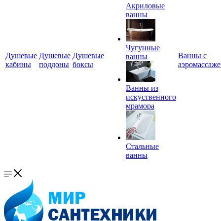
Акриловые
ванны
Чугунные
Душевые
Душевые
Душевые
Ванны с
ванны
кабины
поддоны
боксы
аэромассаж
Ванны из
искуственного
мрамора
Стальные
ванны