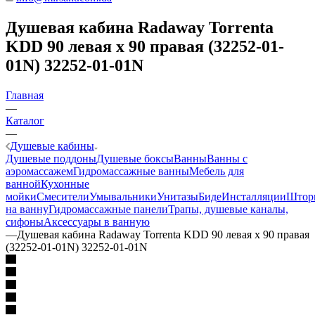
Душевая кабина Radaway Torrenta
KDD 90 левая x 90 правая (32252-01-
01N) 32252-01-01N
Главная
—
Каталог
—
Душевые кабины
Душевые поддоны
Душевые боксы
Ванны
Ванны с
аэромассажем
Гидромассажные ванны
Мебель для
ванной
Кухонные
мойки
Смесители
Умывальники
Унитазы
Биде
Инсталляции
Штор
на ванну
Гидромассажные панели
Трапы, душевые каналы,
сифоны
Аксессуары в ванную
—
Душевая кабина Radaway Torrenta KDD 90 левая x 90 правая
(32252-01-01N) 32252-01-01N