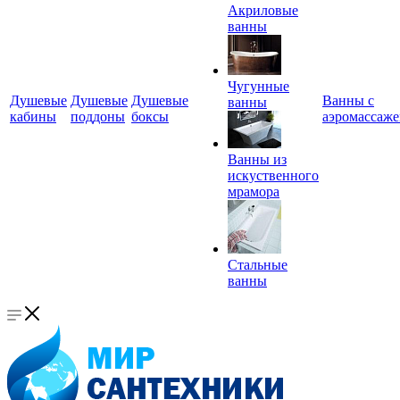
Акриловые
ванны
Чугунные
Душевые
Душевые
Душевые
Ванны с
ванны
кабины
поддоны
боксы
аэромассаж
Ванны из
искуственного
мрамора
Стальные
ванны