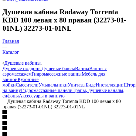
Душевая кабина Radaway Torrenta
KDD 100 левая x 80 правая (32273-01-
01NL) 32273-01-01NL
Главная
—
Каталог
—
Душевые кабины
Душевые поддоны
Душевые боксы
Ванны
Ванны с
аэромассажем
Гидромассажные ванны
Мебель для
ванной
Кухонные
мойки
Смесители
Умывальники
Унитазы
Биде
Инсталляции
Штор
на ванну
Гидромассажные панели
Трапы, душевые каналы,
сифоны
Аксессуары в ванную
—
Душевая кабина Radaway Torrenta KDD 100 левая x 80
правая (32273-01-01NL) 32273-01-01NL