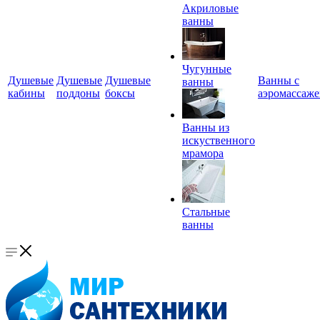
Акриловые
ванны
Чугунные
Душевые
Душевые
Душевые
Ванны с
ванны
кабины
поддоны
боксы
аэромассаж
Ванны из
искуственного
мрамора
Стальные
ванны