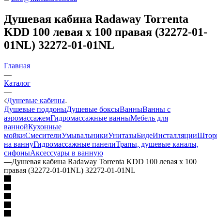
Душевая кабина Radaway Torrenta
KDD 100 левая x 100 правая (32272-01-
01NL) 32272-01-01NL
Главная
—
Каталог
—
Душевые кабины
Душевые поддоны
Душевые боксы
Ванны
Ванны с
аэромассажем
Гидромассажные ванны
Мебель для
ванной
Кухонные
мойки
Смесители
Умывальники
Унитазы
Биде
Инсталляции
Штор
на ванну
Гидромассажные панели
Трапы, душевые каналы,
сифоны
Аксессуары в ванную
—
Душевая кабина Radaway Torrenta KDD 100 левая x 100
правая (32272-01-01NL) 32272-01-01NL