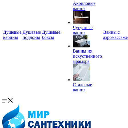
Акриловые
ванны
Чугунные
Душевые
Душевые
Душевые
Ванны с
ванны
кабины
поддоны
боксы
аэромассаж
Ванны из
искуственного
мрамора
Стальные
ванны